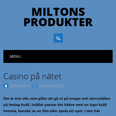
MILTONS
PRODUKTER
Huvudmeny
Hoppa till innehåll
MENU
Casino på nätet
Peter Karlsson
14 februari, 2015
Det är inte alla som gillar att gå ut på krogar och dansställen
på fredag kväll, istället passar det bättre med en lugn kväll
hemma, kanske se en film eller spela ett spel. I den här