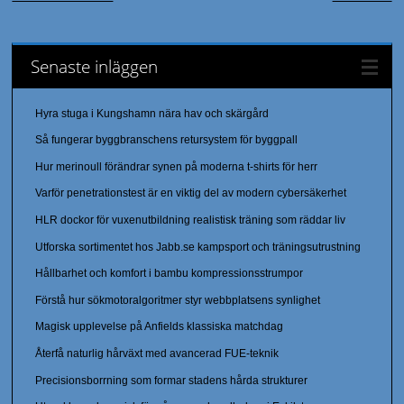
Senaste inläggen
Hyra stuga i Kungshamn nära hav och skärgård
Så fungerar byggbranschens retursystem för byggpall
Hur merinoull förändrar synen på moderna t-shirts för herr
Varför penetrationstest är en viktig del av modern cybersäkerhet
HLR dockor för vuxenutbildning realistisk träning som räddar liv
Utforska sortimentet hos Jabb.se kampsport och träningsutrustning
Hållbarhet och komfort i bambu kompressionsstrumpor
Förstå hur sökmotoralgoritmer styr webbplatsens synlighet
Magisk upplevelse på Anfields klassiska matchdag
Återfå naturlig hårväxt med avancerad FUE-teknik
Precisionsborrning som formar stadens hårda strukturer