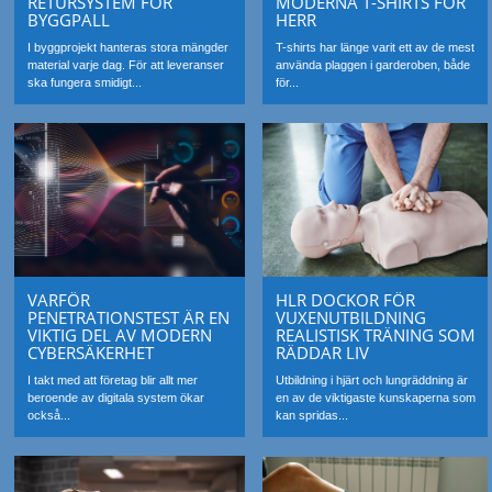
RETURSYSTEM FÖR
MODERNA T-SHIRTS FÖR
BYGGPALL
HERR
I byggprojekt hanteras stora mängder
T-shirts har länge varit ett av de mest
material varje dag. För att leveranser
använda plaggen i garderoben, både
ska fungera smidigt...
för...
VARFÖR
HLR DOCKOR FÖR
PENETRATIONSTEST ÄR EN
VUXENUTBILDNING
VIKTIG DEL AV MODERN
REALISTISK TRÄNING SOM
CYBERSÄKERHET
RÄDDAR LIV
I takt med att företag blir allt mer
Utbildning i hjärt och lungräddning är
beroende av digitala system ökar
en av de viktigaste kunskaperna som
också...
kan spridas...