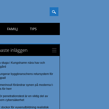
FAMILJ
TIPS
aste inläggen
a stuga i Kungshamn nära hav och
rgård
fungerar byggbranschens retursystem för
gpall
merinoull förändrar synen på moderna t-
ts för herr
ör penetrationstest är en viktig del av
ern cybersäkerhet
dockor för vuxenutbildning realistisk