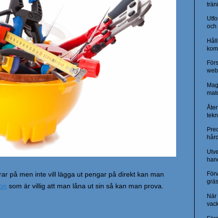
trän
Utfo
och 
Hål
kom
Förs
web
Magi
mat
Åte
tekn
Pre
hård
Utv
hand
rar på men inte vill lägga ut pengar på direkt kan man
Förv
grä
gon
som är villig att man låna ut sin så kan man prova.
När 
vack