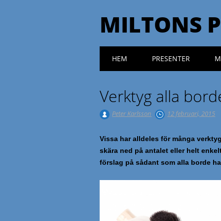
MILTONS 
Huvudmeny
Hoppa till innehåll
HEM
PRESENTER
M
Verktyg alla bord
Peter Karlsson
12 februari, 2015
Vissa har alldeles för många verkty
skära ned på antalet eller helt enk
förslag på sådant som alla borde ha