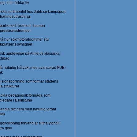
ing som räddar liv
rska sortimentet hos Jabb.se kampsport
träningsutrustning
lbarhet och komfort i bambu
pressionsstrumpor
tå hur sökmotoralgoritmer styr
bplatsens synlighet
sk upplevelse på Anfields klassiska
chdag
rfå naturlig hårväxt med avancerad FUE-
ik
cisionsborrning som formar stadens
a strukturer
eckla pedagogisk förmåga som
ledare i Eskilstuna
andla ditt hem med naturligt grönt
stak
golvslipning förvandlar slitna ytor till
ra golv