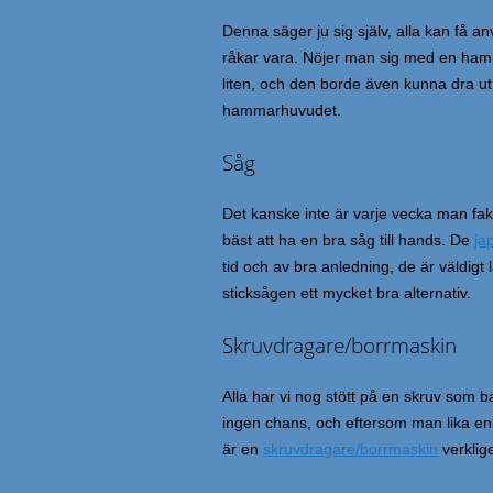
Denna säger ju sig själv, alla kan få 
råkar vara. Nöjer man sig med en hammare
liten, och den borde även kunna dra ut
hammarhuvudet.
Såg
Det kanske inte är varje vecka man fak
bäst att ha en bra såg till hands. De
ja
tid och av bra anledning, de är väldigt 
sticksågen ett mycket bra alternativ.
Skruvdragare/borrmaskin
Alla har vi nog stött på en skruv som 
ingen chans, och eftersom man lika enke
är en
skruvdragare/borrmaskin
verklig