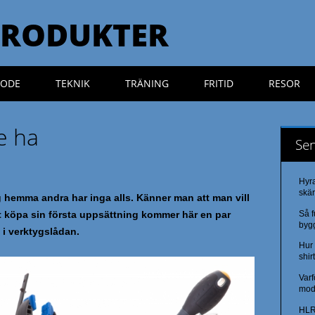
PRODUKTER
ODE
TEKNIK
TRÄNING
FRITID
RESOR
e ha
Sen
Hyr
skä
g hemma andra har inga alls. Känner man att man vill
Så 
elt köpa sin första uppsättning kommer här en par
byg
 i verktygslådan.
Hur 
shir
Varf
mod
HLR 