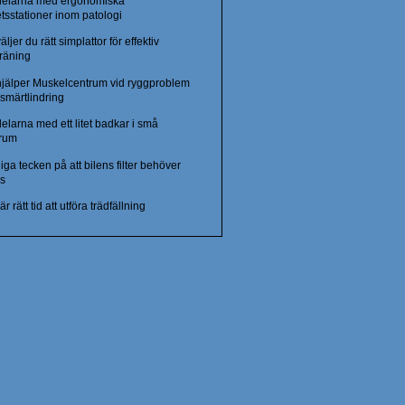
delarna med ergonomiska
tsstationer inom patologi
äljer du rätt simplattor för effektiv
träning
hjälper Muskelcentrum vid ryggproblem
smärtlindring
elarna med ett litet badkar i små
rum
iga tecken på att bilens filter behöver
as
är rätt tid att utföra trädfällning