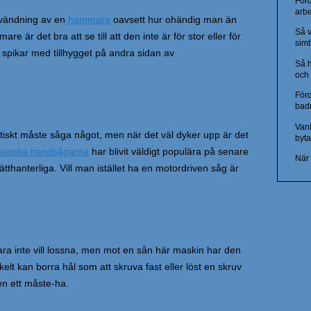
För
arbe
användning av en
hammare
oavsett hur ohändig man än
Så v
 är det bra att se till att den inte är för stor eller för
sim
 spikar med tillhygget på andra sidan av
Så 
och 
Förd
bad
Vanl
tiskt måste såga något, men när det väl dyker upp är det
byt
panska handsågarna
har blivit väldigt populära på senare
När 
lätthanterliga. Vill man istället ha en motordriven såg är
bara inte vill lossna, men mot en sån här maskin har den
lt kan borra hål som att skruva fast eller löst en skruv
en ett måste-ha.