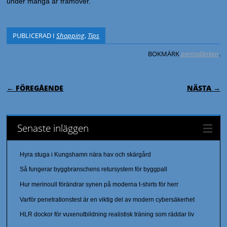
under många år framöver.
PUBLICERAD I
Shopping
,
Tips
BOKMÄRK
permalänken
.
INLÄGGSNAVIGERING
← FÖREGÅENDE
NÄSTA →
Senaste inläggen
Hyra stuga i Kungshamn nära hav och skärgård
Så fungerar byggbranschens retursystem för byggpall
Hur merinoull förändrar synen på moderna t-shirts för herr
Varför penetrationstest är en viktig del av modern cybersäkerhet
HLR dockor för vuxenutbildning realistisk träning som räddar liv