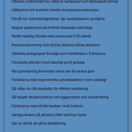
Utforska sortimentet hos Jabb.se kampsport och träningsutrustning
Hållbarhet och komfort i bambu kompressionsstrumpor
Förstå hur sökmotoralgoritmer styr webbplatsens synlighet
Magisk upplevelse på Anfields klassiska matchdag
Återfå naturlig hårväxt med avancerad FUE-teknik
Precisionsborrning som formar stadens hårda strukturer
Utveckla pedagogisk förmåga som handledare i Eskilstuna
Förvandla ditt hem med naturligt grönt grästak
När golvslipning förvandlar slitna ytor till vackra golv
Fördelarna med ergonomiska arbetsstationer inom patologi
Så väljer du rätt simplattor för effektiv simträning
Så hjälper Muskelcentrum vid ryggproblem och smärtlindring
Fördelarna med ett litet badkar i små badrum
Vanliga tecken på att bilens filter behöver bytas
När är rätt tid att utföra trädfällning