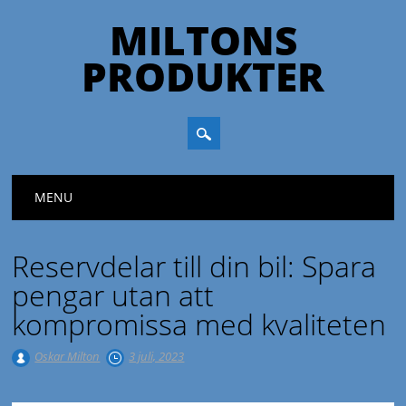
MILTONS
PRODUKTER
Huvudmeny
Hoppa till innehåll
MENU
Reservdelar till din bil: Spara
pengar utan att
kompromissa med kvaliteten
Oskar Milton
3 juli, 2023