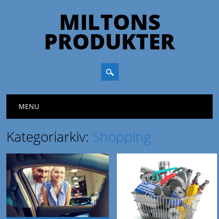
MILTONS
PRODUKTER
Huvudmeny
Hoppa till innehåll
MENU
Kategoriarkiv:
Shopping