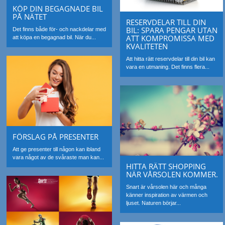
KÖP DIN BEGAGNADE BIL
PÅ NÄTET
RESERVDELAR TILL DIN
BIL: SPARA PENGAR UTAN
Det finns både för- och nackdelar med
ATT KOMPROMISSA MED
att köpa en begagnad bil. När du...
KVALITETEN
Att hitta rätt reservdelar till din bil kan
vara en utmaning. Det finns flera...
FÖRSLAG PÅ PRESENTER
Att ge presenter till någon kan ibland
vara något av de svåraste man kan...
HITTA RÄTT SHOPPING
NÄR VÅRSOLEN KOMMER.
Snart är vårsolen här och många
känner inspiration av värmen och
ljuset. Naturen börjar...