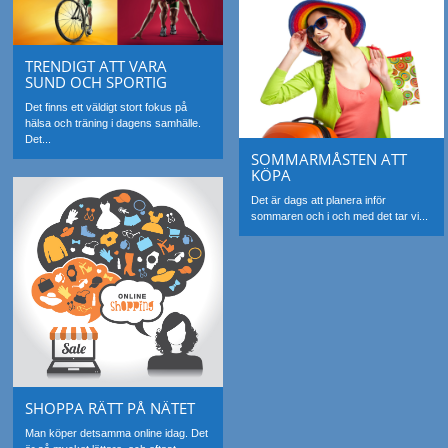
TRENDIGT ATT VARA
SUND OCH SPORTIG
Det finns ett väldigt stort fokus på
hälsa och träning i dagens samhälle.
Det...
SOMMARMÅSTEN ATT
KÖPA
Det är dags att planera inför
sommaren och i och med det tar vi...
SHOPPA RÄTT PÅ NÄTET
Man köper detsamma online idag. Det