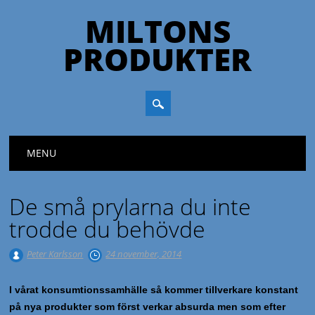
MILTONS
PRODUKTER
Huvudmeny
Hoppa till innehåll
MENU
De små prylarna du inte
trodde du behövde
Peter Karlsson
24 november, 2014
I vårat konsumtionssamhälle så kommer tillverkare konstant
på nya produkter som först verkar absurda men som efter