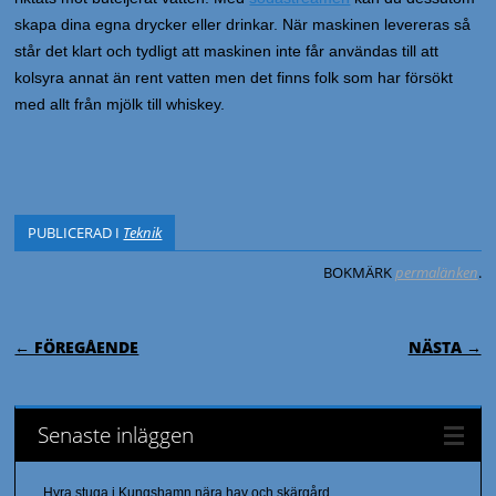
skapa dina egna drycker eller drinkar. När maskinen levereras så
står det klart och tydligt att maskinen inte får användas till att
kolsyra annat än rent vatten men det finns folk som har försökt
med allt från mjölk till whiskey.
PUBLICERAD I
Teknik
BOKMÄRK
permalänken
.
INLÄGGSNAVIGERING
← FÖREGÅENDE
NÄSTA →
Senaste inläggen
Hyra stuga i Kungshamn nära hav och skärgård