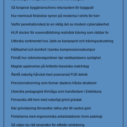
Så fungerar byggbranschens retursystem för byggpall
Hur merinoull förändrar synen på moderna t-shirts för herr
Varför penetrationstest är en viktig del av modern cybersäkerhet
HLR dockor för vuxenutbildning realistisk träning som räddar liv
Utforska sortimentet hos Jabb.se kampsport och träningsutrustning
Hållbarhet och komfort i bambu kompressionsstrumpor
Förstå hur sökmotoralgoritmer styr webbplatsens synlighet
Magisk upplevelse på Anfields klassiska matchdag
Återfå naturlig hårväxt med avancerad FUE-teknik
Precisionsborrning som formar stadens hårda strukturer
Utveckla pedagogisk förmåga som handledare i Eskilstuna
Förvandla ditt hem med naturligt grönt grästak
När golvslipning förvandlar slitna ytor till vackra golv
Fördelarna med ergonomiska arbetsstationer inom patologi
Så väljer du rätt simplattor för effektiv simträning