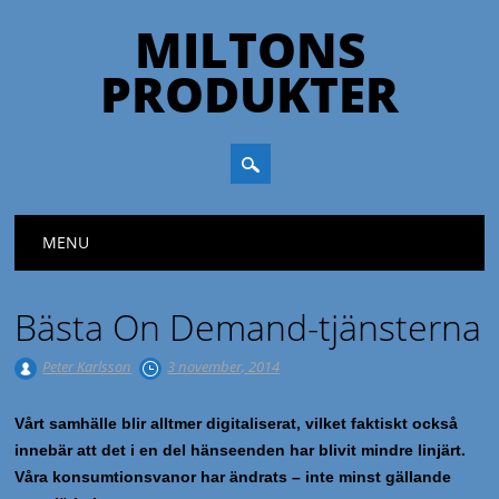
MILTONS
PRODUKTER
Huvudmeny
Hoppa till innehåll
MENU
Bästa On Demand-tjänsterna
Peter Karlsson
3 november, 2014
Vårt samhälle blir alltmer digitaliserat, vilket faktiskt också
innebär att det i en del hänseenden har blivit mindre linjärt.
Våra konsumtionsvanor har ändrats – inte minst gällande