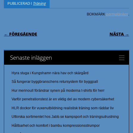
PUBLICERAD I
Träning
BOKMÄRK
permalänken
.
INLÄGGSNAVIGERING
← FÖREGÅENDE
NÄSTA →
Senaste inläggen
Hyra stuga i Kungshamn nära hav och skärgård
Så fungerar byggbranschens retursystem för byggpall
Hur merinoull förändrar synen på moderna t-shirts för herr
Varför penetrationstest är en viktig del av modern cybersäkerhet
HLR dockor för vuxenutbildning realistisk träning som räddar liv
Utforska sortimentet hos Jabb.se kampsport och träningsutrustning
Hållbarhet och komfort i bambu kompressionsstrumpor