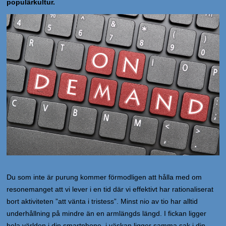
populärkultur.
Du som inte är purung kommer förmodligen att hålla med om
resonemanget att vi lever i en tid där vi effektivt har rationaliserat
bort aktiviteten ”att vänta i tristess”. Minst nio av tio har alltid
underhållning på mindre än en armlängds längd. I fickan ligger
hela världen i din smartphone, i väskan ligger samma sak i din