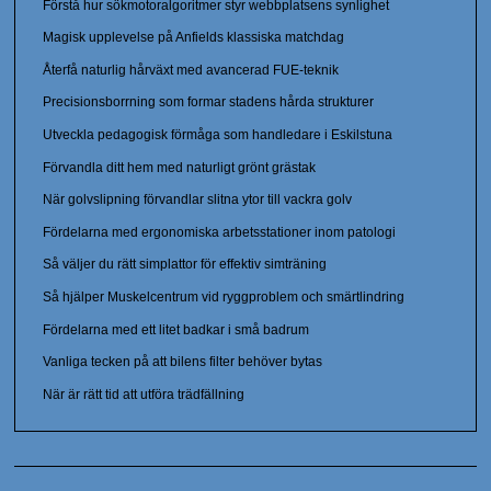
Förstå hur sökmotoralgoritmer styr webbplatsens synlighet
Magisk upplevelse på Anfields klassiska matchdag
Återfå naturlig hårväxt med avancerad FUE-teknik
Precisionsborrning som formar stadens hårda strukturer
Utveckla pedagogisk förmåga som handledare i Eskilstuna
Förvandla ditt hem med naturligt grönt grästak
När golvslipning förvandlar slitna ytor till vackra golv
Fördelarna med ergonomiska arbetsstationer inom patologi
Så väljer du rätt simplattor för effektiv simträning
Så hjälper Muskelcentrum vid ryggproblem och smärtlindring
Fördelarna med ett litet badkar i små badrum
Vanliga tecken på att bilens filter behöver bytas
När är rätt tid att utföra trädfällning