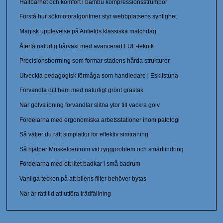
Hållbarhet och komfort i bambu kompressionsstrumpor
Förstå hur sökmotoralgoritmer styr webbplatsens synlighet
Magisk upplevelse på Anfields klassiska matchdag
Återfå naturlig hårväxt med avancerad FUE-teknik
Precisionsborrning som formar stadens hårda strukturer
Utveckla pedagogisk förmåga som handledare i Eskilstuna
Förvandla ditt hem med naturligt grönt grästak
När golvslipning förvandlar slitna ytor till vackra golv
Fördelarna med ergonomiska arbetsstationer inom patologi
Så väljer du rätt simplattor för effektiv simträning
Så hjälper Muskelcentrum vid ryggproblem och smärtlindring
Fördelarna med ett litet badkar i små badrum
Vanliga tecken på att bilens filter behöver bytas
När är rätt tid att utföra trädfällning