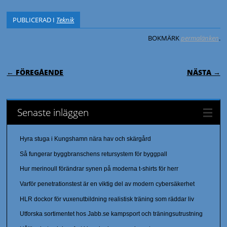
PUBLICERAD I
Teknik
BOKMÄRK
permalänken
.
INLÄGGSNAVIGERING
← FÖREGÅENDE
NÄSTA →
Senaste inläggen
Hyra stuga i Kungshamn nära hav och skärgård
Så fungerar byggbranschens retursystem för byggpall
Hur merinoull förändrar synen på moderna t-shirts för herr
Varför penetrationstest är en viktig del av modern cybersäkerhet
HLR dockor för vuxenutbildning realistisk träning som räddar liv
Utforska sortimentet hos Jabb.se kampsport och träningsutrustning