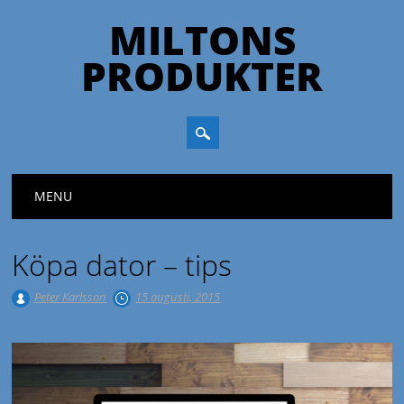
MILTONS
PRODUKTER
Huvudmeny
Hoppa till innehåll
MENU
Köpa dator – tips
Peter Karlsson
15 augusti, 2015