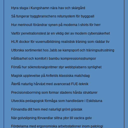
Hyra stuga i Kungshamn nära hav och skärgård
Så fungerar byggbranschens retursystem för byggpall
Hur merinoull förändrar synen på moderna t-shirts för herr
Varför penetrationstest är en viktig del av modern cybersäkerhet
HLR dockor för vuxenutbildning realistisk träning som räddar liv
Utforska sortimentet hos Jabb.se kampsport och träningsutrustning
Hållbarhet och komfort i bambu kompressionsstrumpor
Förstå hur sökmotoralgoritmer styr webbplatsens synlighet
Magisk upplevelse på Anfields klassiska matchdag
Återfå naturlig hårväxt med avancerad FUE-teknik
Precisionsborrning som formar stadens hårda strukturer
Utveckla pedagogisk förmåga som handledare i Eskilstuna
Förvandla ditt hem med naturligt grönt grästak
När golvslipning förvandlar slitna ytor till vackra golv
Fördelarna med ergonomiska arbetsstationer inom patologi