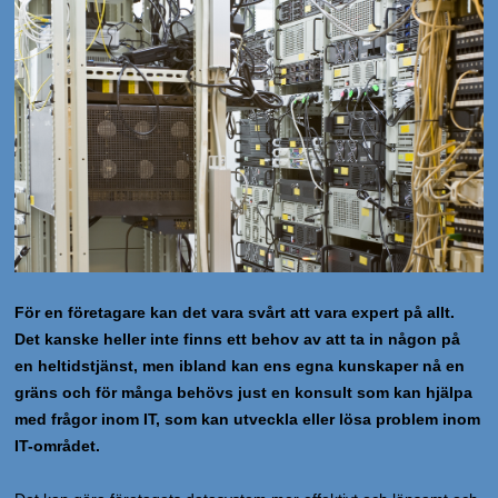
För en företagare kan det vara svårt att vara expert på allt.
Det kanske heller inte finns ett behov av att ta in någon på
en heltidstjänst, men ibland kan ens egna kunskaper nå en
gräns och för många behövs just en konsult som kan hjälpa
med frågor inom IT, som kan utveckla eller lösa problem inom
IT-området.