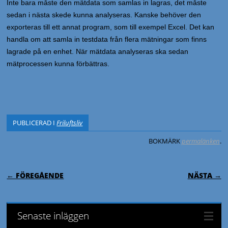
Inte bara måste den mätdata som samlas in lagras, det måste
sedan i nästa skede kunna analyseras. Kanske behöver den
exporteras till ett annat program, som till exempel Excel. Det kan
handla om att samla in testdata från flera mätningar som finns
lagrade på en enhet. När mätdata analyseras ska sedan
mätprocessen kunna förbättras.
PUBLICERAD I
Friluftsliv
BOKMÄRK
permalänken
.
INLÄGGSNAVIGERING
← FÖREGÅENDE
NÄSTA →
Senaste inläggen