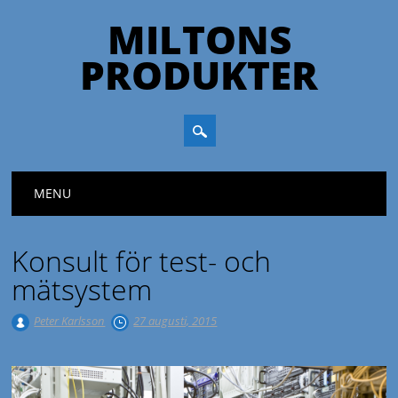
MILTONS
PRODUKTER
Huvudmeny
Hoppa till innehåll
MENU
Konsult för test- och
mätsystem
Peter Karlsson
27 augusti, 2015