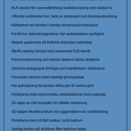
HLR dockor för vuxenutbildning realistisk träning som räddar liv
Utforska sortimentet hos Jabb.se kampsport och träningsutrustning
Hållbarhet och komfort i bambu kompressionsstrumpor
Förstå hur sökmotoralgoritmer styr webbplatsens synlighet
Magisk upplevelse på Anfields klassiska matchdag
Återfå naturlig hårväxt med avancerad FUE-teknik
Precisionsborrning som formar stadens hårda strukturer
Utveckla pedagogisk förmåga som handledare i Eskilstuna
Förvandla ditt hem med naturligt grönt grästak
När golvslipning förvandlar slitna ytor till vackra golv
Fördelarna med ergonomiska arbetsstationer inom patologi
Så väljer du rätt simplattor för effektiv simträning
Så hjälper Muskelcentrum vid ryggproblem och smärtlindring
Fördelarna med ett litet badkar i små badrum
Vanliga tecken på att bilens filter behöver bytas