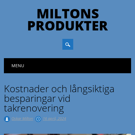
MILTONS
PRODUKTER
Huvudmeny
Hoppa till innehåll
MENU
Kostnader och långsiktiga
besparingar vid
takrenovering
Oskar Milton
16 april, 2024