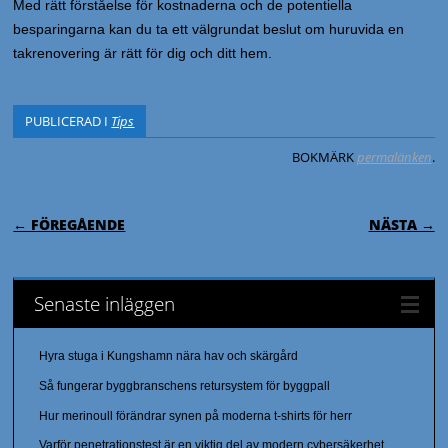
Med rätt förståelse för kostnaderna och de potentiella
besparingarna kan du ta ett välgrundat beslut om huruvida en
takrenovering är rätt för dig och ditt hem.
PUBLICERAD I
Tips
BOKMÄRK
permalänken
.
INLÄGGSNAVIGERING
← FÖREGÅENDE
NÄSTA →
Senaste inläggen
Hyra stuga i Kungshamn nära hav och skärgård
Så fungerar byggbranschens retursystem för byggpall
Hur merinoull förändrar synen på moderna t-shirts för herr
Varför penetrationstest är en viktig del av modern cybersäkerhet