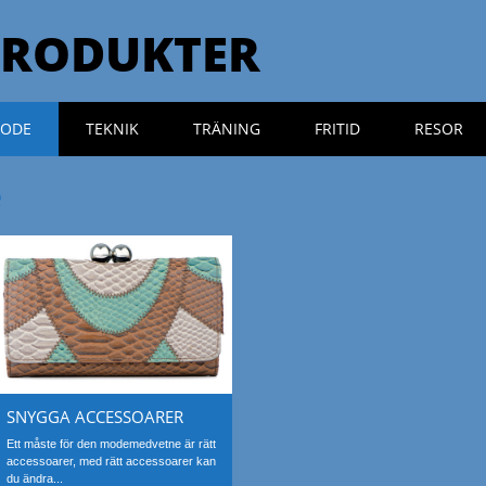
PRODUKTER
ODE
TEKNIK
TRÄNING
FRITID
RESOR
e
SNYGGA ACCESSOARER
Ett måste för den modemedvetne är rätt
accessoarer, med rätt accessoarer kan
du ändra...