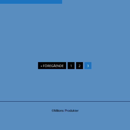
« FÖREGÅENDE
1
2
3
©Miltons Produkter