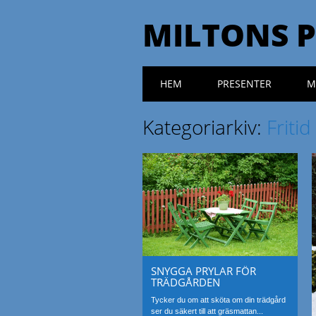
MILTONS 
Huvudmeny
Hoppa till innehåll
HEM
PRESENTER
M
Kategoriarkiv:
Fritid
SNYGGA PRYLAR FÖR
TRÄDGÅRDEN
Tycker du om att sköta om din trädgård
ser du säkert till att gräsmattan...