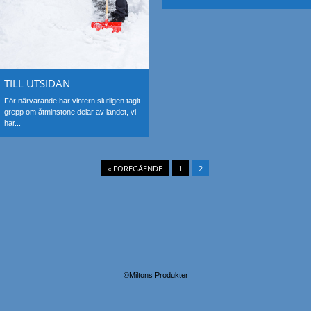
TILL UTSIDAN
För närvarande har vintern slutligen tagit
grepp om åtminstone delar av landet, vi
har...
« FÖREGÅENDE
1
2
©Miltons Produkter